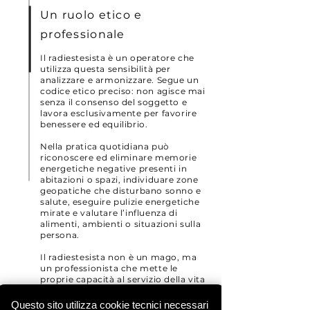
Un ruolo etico e
professionale
Il radiestesista è un operatore che
utilizza questa sensibilità per
analizzare e armonizzare. Segue un
codice etico preciso: non agisce mai
senza il consenso del soggetto e
lavora esclusivamente per favorire
benessere ed equilibrio.
Nella pratica quotidiana può
riconoscere ed eliminare memorie
energetiche negative presenti in
abitazioni o spazi, individuare zone
geopatiche che disturbano sonno e
salute, eseguire pulizie energetiche
mirate e valutare l’influenza di
alimenti, ambienti o situazioni sulla
persona.
Il radiestesista non è un mago, ma
un professionista che mette le
proprie capacità al servizio della vita
e dell’armonia di persone, animali e
piante.
Questo sito utilizza cookie tecnici necessari