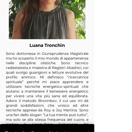
Luana Tronchin
Sono dottoressa in Giurisprudenza Magistrale
ma ho scoperto il mio mondo di appartenenza
nelle discipline olistiche. Sono tecnico
radiestesista e maestra di Registri Akashici, coi
quali svolgo guarigioni e letture evolutive del
profilo animico. Mi definisco “ricercatrice
spirituale” perché mi piace apprendere e
utilizzare tecniche energetico-spirituali che
aiutano a mantenere il benessere energetico
per vivere una vita più sana ed equilibrata.
Adoro il metodo Bronnikov, il cui uso mi dà
grandi soddisfazioni, che unisco ad altre
tecniche apprese da Roy e Joy Martina. Sono
una fan dello slogan “La tua mente può tutto”,
ma solo se alla stessa frequenza del cuore, e
pratico la Heart-Brain Coherence del
HeartMath Institute.