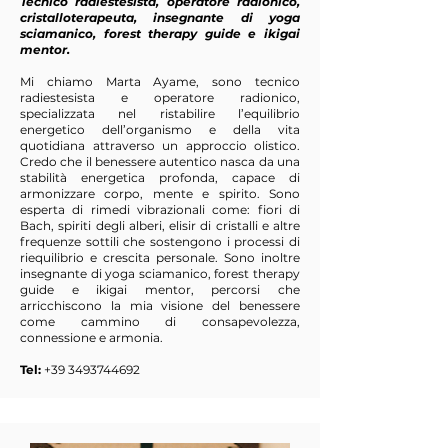
Tecnico radiestesista, operatore radionico,
cristalloterapeuta, insegnante di yoga
sciamanico, forest therapy guide e ikigai
mentor.
Mi chiamo Marta Ayame, sono tecnico
radiestesista e operatore radionico,
specializzata nel ristabilire l’equilibrio
energetico dell’organismo e della vita
quotidiana attraverso un approccio olistico.
Credo che il benessere autentico nasca da una
stabilità energetica profonda, capace di
armonizzare corpo, mente e spirito. Sono
esperta di rimedi vibrazionali come: fiori di
Bach, spiriti degli alberi, elisir di cristalli e altre
frequenze sottili che sostengono i processi di
riequilibrio e crescita personale. Sono inoltre
insegnante di yoga sciamanico, forest therapy
guide e ikigai mentor, percorsi che
arricchiscono la mia visione del benessere
come cammino di consapevolezza,
connessione e armonia.
​Tel:
+39 3493744692