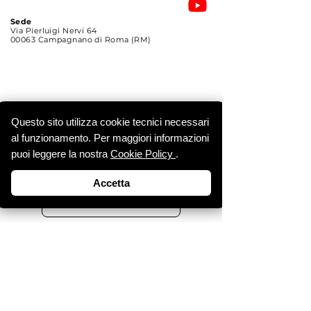
Sede
Via Pierluigi Nervi 64
00063 Campagnano di Roma (RM)
ISCRIVITI
Questo sito utilizza cookie tecnici necessari
Ricevi le notizie e gli
al funzionamento. Per maggiori informazioni
aggiornamenti.
puoi leggere la nostra
Cookie Policy
.
Email
Accetta
Iscriviti
© 2025
Società Italiana di Radionica e Radiestesia
.