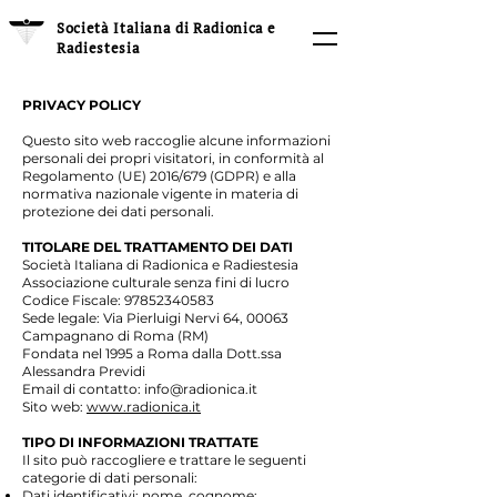
Società Italiana di Radionica e
Radiestesia
PRIVACY POLICY
Questo sito web raccoglie alcune informazioni
personali dei propri visitatori, in conformità al
Regolamento (UE) 2016/679 (GDPR) e alla
normativa nazionale vigente in materia di
protezione dei dati personali.
TITOLARE DEL TRATTAMENTO DEI DATI
Società Italiana di Radionica e Radiestesia
Associazione culturale senza fini di lucro
Codice Fiscale: 97852340583
Sede legale: Via Pierluigi Nervi 64, 00063
Campagnano di Roma (RM)
Fondata nel 1995 a Roma dalla Dott.ssa
Alessandra Previdi
Email di contatto: info@radionica.it
Sito web:
www.radionica.it
TIPO DI INFORMAZIONI TRATTATE
Il sito può raccogliere e trattare le seguenti
categorie di dati personali:
Dati identificativi: nome, cognome;