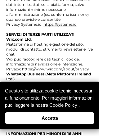
dati interni trattati sulla piattaforma, salvo
informazioni minime necessarie
all’amministrazione (es. conferma iscrizione),
quando previste e consentite.
Privacy Systeme.io:
https://systeme.io
SERVIZI DI TERZE PARTI UTILIZZATI
Wix.com Ltd.
Piattaforma di hosting e gestione del sito,
moduli di contatto, strumenti newsletter e live
chat.
Wix può raccogliere dati tecnici, cookie,
informazioni di navigazione e interazione.
Privacy:
https://www.wix.com/about/privacy
WhatsApp Business (Meta Platforms Ireland
Ltd.)
Contatto diretto tramite pulsante chat. I
messaggi e le informazioni del profilo sono
Questo sito utilizza cookie tecnici necessari
trattati da Meta come autonomo titolare.
al funzionamento. Per maggiori informazioni
Instagram / Meta
In caso di integrazione social, Meta può
puoi leggere la nostra
Cookie Policy
.
raccogliere dati relativi alla navigazione e
interazioni.
Accetta
Privacy:
https://www.facebook.com/privacy/policy
INFORMAZIONI PER MINORI DI 16 ANNI
Il sito non è rivolto a minori di 16 anni.