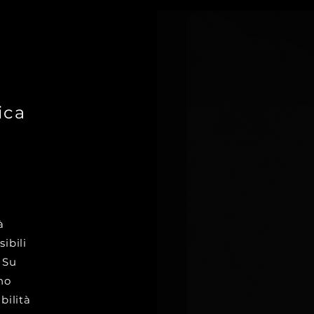
ica
à
sibili
 Su
no
bilità