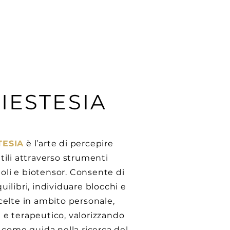
IESTESIA
TESIA
è l’arte di percepire
tili attraverso strumenti
li e biotensor. Consente di
uilibri, individuare blocchi e
celte in ambito personale,
 e terapeutico, valorizzando
e come guida nella ricerca del