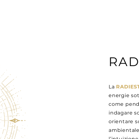
RAD
La
RADIES
energie sot
come pendo
indagare sq
orientare s
ambientale
l’intuizion