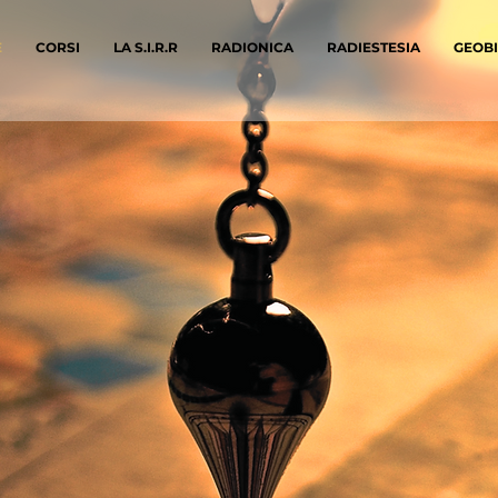
E
CORSI
LA S.I.R.R
RADIONICA
RADIESTESIA
GEOB