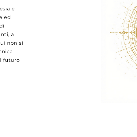
tesia e
re ed
di
nti, a
ui non si
cnica
l futuro